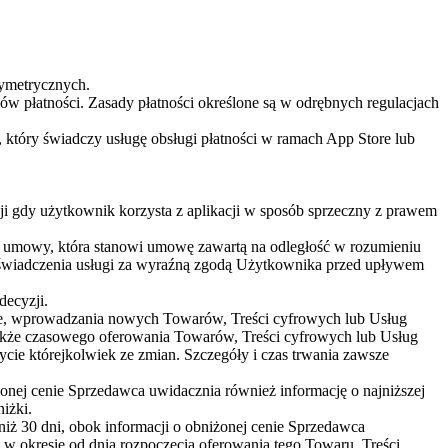
ymetrycznych.
w płatności. Zasady płatności określone są w odrębnych regulacjach
który świadczy usługę obsługi płatności w ramach App Store lub
i gdy użytkownik korzysta z aplikacji w sposób sprzeczny z prawem
d umowy, która stanowi umowę zawartą na odległość w rozumieniu
świadczenia usługi za wyraźną zgodą Użytkownika przed upływem
ecyzji.
ie, wprowadzania nowych Towarów, Treści cyfrowych lub Usług
akże czasowego oferowania Towarów, Treści cyfrowych lub Usług
cie którejkolwiek ze zmian. Szczegóły i czas trwania zawsze
nej cenie Sprzedawca uwidacznia również informację o najniższej
iżki.
niż 30 dni, obok informacji o obniżonej cenie Sprzedawca
w okresie od dnia rozpoczęcia oferowania tego Towaru, Treści