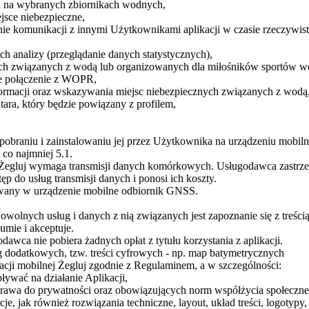
ch na wybranych zbiornikach wodnych,
jsce niebezpieczne,
ie komunikacji z innymi Użytkownikami aplikacji w czasie rzeczywis
ich analizy (przeglądanie danych statystycznych),
iach związanych z wodą lub organizowanych dla miłośników sportów 
ie połączenie z WOPR,
ormacji oraz wskazywania miejsc niebezpiecznych związanych z wodą
ara, który będzie powiązany z profilem,
o pobraniu i zainstalowaniu jej przez Użytkownika na urządzeniu mobi
 co najmniej 5.1.
j Żegluj wymaga transmisji danych komórkowych. Usługodawca zastrzega
 do usług transmisji danych i ponosi ich koszty.
owany w urządzenie mobilne odbiornik GNSS.
owolnych usług i danych z nią związanych jest zapoznanie się z treści
mie i akceptuje.
dawca nie pobiera żadnych opłat z tytułu korzystania z aplikacji.
 dodatkowych, tzw. treści cyfrowych - np. map batymetrycznych
cji mobilnej Żegluj zgodnie z Regulaminem, a w szczególności:
ywać na działanie Aplikacji,
 prawa do prywatności oraz obowiązujących norm współżycia społeczn
je, jak również rozwiązania techniczne, layout, układ treści, logotyp