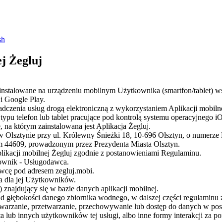
sh
j Żegluj
 instalowane na urządzeniu mobilnym Użytkownika (smartfon/tablet
 i Google Play.
dczenia usług drogą elektroniczną z wykorzystaniem Aplikacji mobilne
pu telefon lub tablet pracujące pod kontrolą systemu operacyjnego i
na którym zainstalowana jest Aplikacja Żegluj.
 Olsztynie przy ul. Królewny Śnieżki 18, 10-696 Olsztyn, o numerze 
m 44609, prowadzonym przez Prezydenta Miasta Olsztyn.
plikacji mobilnej Żegluj zgodnie z postanowieniami Regulaminu.
kownik - Usługodawca.
wcę pod adresem zegluj.mobi.
a dla jej Użytkowników.
 znajdujący się w bazie danych aplikacji mobilnej.
 głębokości danego zbiornika wodnego, w dalszej części regulaminu 
warzanie, przetwarzanie, przechowywanie lub dostęp do danych w posta
a lub innych użytkowników tej usługi, albo inne formy interakcji za 