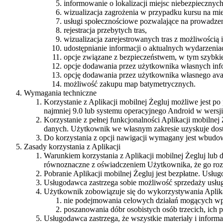
informowanie o lokalizacji miejsc niebezpieczny
wizualizacja zagrożenia w przypadku kursu na mie
usługi społecznościowe pozwalające na prowadzen
rejestracja przebytych tras,
wizualizacja zarejestrowanych tras z możliwością 
udostępnianie informacji o aktualnych wydarzen
opcje związane z bezpieczeństwem, w tym szybk
opcje dodawania przez użytkownika własnych inf
opcję dodawania przez użytkownika własnego avat
możliwość zakupu map batymetrycznych.
Wymagania techniczne
Korzystanie z Aplikacji mobilnej Żegluj możliwe jest p
najmniej 9.0 lub systemu operacyjnego Android w wersji
Korzystanie z pełnej funkcjonalności Aplikacji mobilne
danych. Użytkownik we własnym zakresie uzyskuje dostęp
Do korzystania z opcji nawigacji wymagany jest wbud
Zasady korzystania z Aplikacji
Warunkiem korzystania z Aplikacji mobilnej Żegluj lub d
równoznaczne z oświadczeniem Użytkownika, że go rozu
Pobranie Aplikacji mobilnej Żegluj jest bezpłatne. Usługo
Usługodawca zastrzega sobie możliwość sprzedaży usług
Użytkownik zobowiązuje się do wykorzystywania Aplika
nie podejmowania celowych działań mogących wpł
poszanowania dóbr osobistych osób trzecich, ich
Usługodawca zastrzega, że wszystkie materiały i informac