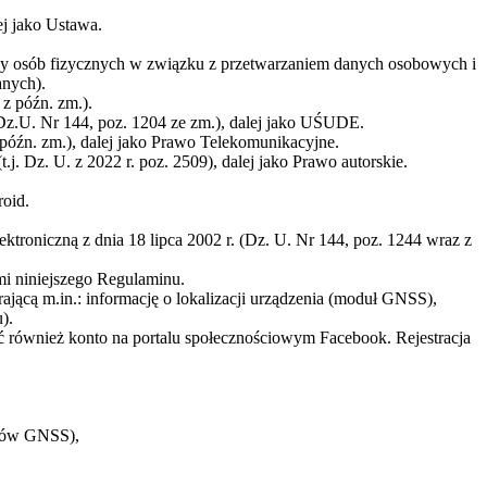
j jako Ustawa.
ny osób fizycznych w związku z przetwarzaniem danych osobowych i
nych).
z późn. zm.).
(Dz.U. Nr 144, poz. 1204 ze zm.), dalej jako UŚUDE.
późn. zm.), dalej jako Prawo Telekomunikacyjne.
. Dz. U. z 2022 r. poz. 2509), dalej jako Prawo autorskie.
roid.
ktroniczną z dnia 18 lipca 2002 r. (Dz. U. Nr 144, poz. 1244 wraz z
mi niniejszego Regulaminu.
jącą m.in.: informację o lokalizacji urządzenia (moduł GNSS),
).
 również konto na portalu społecznościowym Facebook. Rejestracja
ików GNSS),