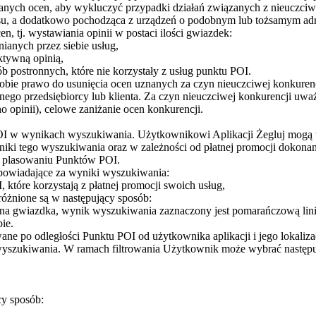
ych ocen, aby wykluczyć przypadki działań związanych z nieuczciwą k
su, a dodatkowo pochodząca z urządzeń o podobnym lub tożsamym adre
, tj. wystawiania opinii w postaci ilości gwiazdek:
nianych przez siebie usług,
ktywną opinią,
b postronnych, które nie korzystały z usług punktu POI.
ie prawo do usunięcia ocen uznanych za czyn nieuczciwej konkurencji, 
innego przedsiębiorcy lub klienta. Za czyn nieuczciwej konkurencji u
 opinii), celowe zaniżanie ocen konkurencji.
I w wynikach wyszukiwania. Użytkownikowi Aplikacji Żegluj mogą wy
niki tego wyszukiwania oraz w zależności od płatnej promocji dokonan
o plasowaniu Punktów POI.
dpowiadające za wyniki wyszukiwania:
 które korzystają z płatnej promocji swoich usług,
żnione są w następujący sposób:
a gwiazdka, wynik wyszukiwania zaznaczony jest pomarańczową linią,
ie.
ne po odległości Punktu POI od użytkownika aplikacji i jego lokalizac
yszukiwania. W ramach filtrowania Użytkownik może wybrać następuj
y sposób: