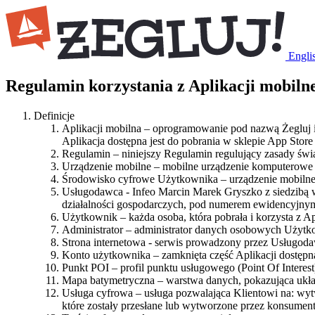
Engli
Regulamin korzystania z Aplikacji mobilne
Definicje
Aplikacji mobilna – oprogramowanie pod nazwą Żegluj
Aplikacja dostępna jest do pobrania w sklepie App Store
Regulamin – niniejszy Regulamin regulujący zasady świa
Urządzenie mobilne – mobilne urządzenie komputerowe ty
Środowisko cyfrowe Użytkownika – urządzenie mobilne, 
Usługodawca - Infeo Marcin Marek Gryszko z siedzibą w
działalności gospodarczych, pod numerem ewidencyjny
Użytkownik – każda osoba, która pobrała i korzysta z A
Administrator – administrator danych osobowych Użyt
Strona internetowa - serwis prowadzony przez Usługoda
Konto użytkownika – zamknięta część Aplikacji dostępn
Punkt POI – profil punktu usługowego (Point Of Interest)
Mapa batymetryczna – warstwa danych, pokazująca układ
Usługa cyfrowa – usługa pozwalająca Klientowi na: wyt
które zostały przesłane lub wytworzone przez konsument