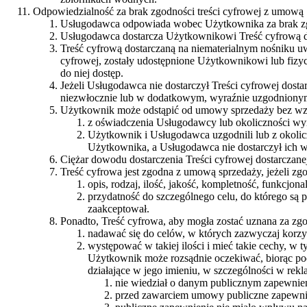
Odpowiedzialność za brak zgodności treści cyfrowej z umową
Usługodawca odpowiada wobec Użytkownika za brak zgo
Usługodawca dostarcza Użytkownikowi Treść cyfrową do
Treść cyfrową dostarczaną na niematerialnym nośniku uw
cyfrowej, zostały udostępnione Użytkownikowi lub fizyc
do niej dostęp.
Jeżeli Usługodawca nie dostarczył Treści cyfrowej dost
niezwłocznie lub w dodatkowym, wyraźnie uzgodnionym
Użytkownik może odstąpić od umowy sprzedaży bez wzywa
z oświadczenia Usługodawcy lub okoliczności wyra
Użytkownik i Usługodawca uzgodnili lub z okolicz
Użytkownika, a Usługodawca nie dostarczył ich w
Ciężar dowodu dostarczenia Treści cyfrowej dostarczan
Treść cyfrowa jest zgodna z umową sprzedaży, jeżeli zg
opis, rodzaj, ilość, jakość, kompletność, funkcjon
przydatność do szczególnego celu, do którego s
zaakceptował.
Ponadto, Treść cyfrowa, aby mogła zostać uznana za zg
nadawać się do celów, w których zazwyczaj korzys
występować w takiej ilości i mieć takie cechy, w t
Użytkownik może rozsądnie oczekiwać, biorąc po
działające w jego imieniu, w szczególności w rek
nie wiedział o danym publicznym zapewnieni
przed zawarciem umowy publiczne zapewnie