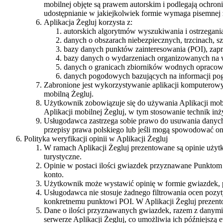
mobilnej objęte są prawem autorskim i podlegają ochron
udostępnianie w jakiejkolwiek formie wymaga pisemne
Aplikacja Żegluj korzysta z:
autorskich algorytmów wyszukiwania i ostrzegani
danych o obszarach niebezpiecznych, trzcinach, s
bazy danych punktów zainteresowania (POI), zapr
bazy danych o wydarzeniach organizowanych na w
danych o granicach zbiorników wodnych opracow
danych pogodowych bazujących na informacji po
Zabronione jest wykorzystywanie aplikacji komputerowy
mobilną Żegluj.
Użytkownik zobowiązuje się do używania Aplikacji mobi
Aplikacji mobilnej Żegluj, w tym stosowanie technik inż
Usługodawca zastrzega sobie prawo do usuwania danych w
przepisy prawa polskiego lub jeśli mogą spowodować o
Polityka weryfikacji opinii w Aplikacji Żegluj
W ramach Aplikacji Żegluj prezentowane są opinie użytko
turystyczne.
Opinie w postaci ilości gwiazdek przyznawane Punktom 
konto.
Użytkownik może wystawić opinię w formie gwiazdek, 
Usługodawca nie stosuje żadnego filtrowania ocen pozy
konkretnemu punktowi POI. W Aplikacji Żegluj prezentow
Dane o ilości przyznawanych gwiazdek, razem z danymi 
serwerze Aplikacji Żegluj, co umożliwia ich późniejszą 