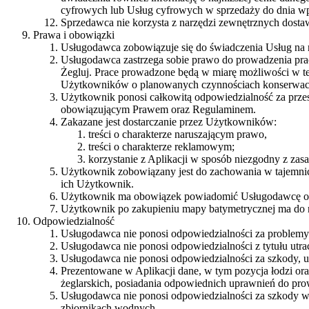
cyfrowych lub Usług cyfrowych w sprzedaży do dnia w
Sprzedawca nie korzysta z narzędzi zewnętrznych dostaw
Prawa i obowiązki
Usługodawca zobowiązuje się do świadczenia Usług na
Usługodawca zastrzega sobie prawo do prowadzenia p
Żegluj. Prace prowadzone będą w miarę możliwości w te
Użytkowników o planowanych czynnościach konserwacy
Użytkownik ponosi całkowitą odpowiedzialność za przes
obowiązującym Prawem oraz Regulaminem.
Zakazane jest dostarczanie przez Użytkowników:
treści o charakterze naruszającym prawo,
treści o charakterze reklamowym;
korzystanie z Aplikacji w sposób niezgodny z zas
Użytkownik zobowiązany jest do zachowania w tajemnicy
ich Użytkownik.
Użytkownik ma obowiązek powiadomić Usługodawcę o ka
Użytkownik po zakupieniu mapy batymetrycznej ma do ni
Odpowiedzialność
Usługodawca nie ponosi odpowiedzialności za problemy w
Usługodawca nie ponosi odpowiedzialności z tytułu utra
Usługodawca nie ponosi odpowiedzialności za szkody, u
Prezentowane w Aplikacji dane, w tym pozycja łodzi ora
żeglarskich, posiadania odpowiednich uprawnień do pr
Usługodawca nie ponosi odpowiedzialności za szkody wy
zbiornikach wodnych.