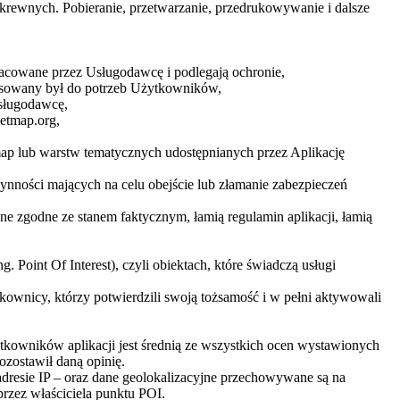
okrewnych. Pobieranie, przetwarzanie, przedrukowywanie i dalsze
pracowane przez Usługodawcę i podlegają ochronie,
stosowany był do potrzeb Użytkowników,
sługodawcę,
etmap.org,
ap lub warstw tematycznych udostępnianych przez Aplikację
nności mających na celu obejście lub złamanie zabezpieczeń
e zgodne ze stanem faktycznym, łamią regulamin aplikacji, łamią
 Point Of Interest), czyli obiektach, które świadczą usługi
ownicy, którzy potwierdzili swoją tożsamość i w pełni aktywowali
kowników aplikacji jest średnią ze wszystkich ocen wystawionych
ozostawił daną opinię.
resie IP – oraz dane geolokalizacyjne przechowywane są na
przez właściciela punktu POI.