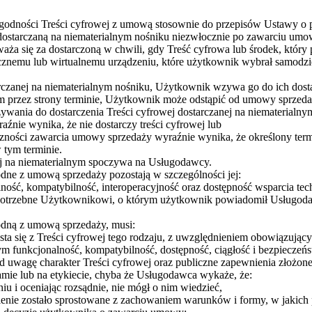
dności Treści cyfrowej z umową stosownie do przepisów Ustawy o p
starczaną na niematerialnym nośniku niezwłocznie po zawarciu umowy
aża się za dostarczoną w chwili, gdy Treść cyfrowa lub środek, który 
znemu lub wirtualnemu urządzeniu, które użytkownik wybrał samodziel
arczanej na niematerialnym nośniku, Użytkownik wzywa go do ich dostar
 przez strony terminie, Użytkownik może odstąpić od umowy sprzeda
nia do dostarczenia Treści cyfrowej dostarczanej na niematerialnym 
źnie wynika, że nie dostarczy treści cyfrowej lub
ności zawarcia umowy sprzedaży wyraźnie wynika, że określony termin 
 tym terminie.
ej na niematerialnym spoczywa na Usługodawcy.
odne z umową sprzedaży pozostają w szczególności jej:
alność, kompatybilność, interoperacyjność oraz dostępność wsparcia tech
ą potrzebne Użytkownikowi, o którym użytkownik powiadomił Usługod
odną z umową sprzedaży, musi:
ta się z Treści cyfrowej tego rodzaju, z uwzględnieniem obowiązując
ym funkcjonalność, kompatybilność, dostępność, ciągłość i bezpieczeńst
d uwagę charakter Treści cyfrowej oraz publiczne zapewnienia złożo
lamie lub na etykiecie, chyba że Usługodawca wykaże, że:
u i oceniając rozsądnie, nie mógł o nim wiedzieć,
nie zostało sprostowane z zachowaniem warunków i formy, w jakich 