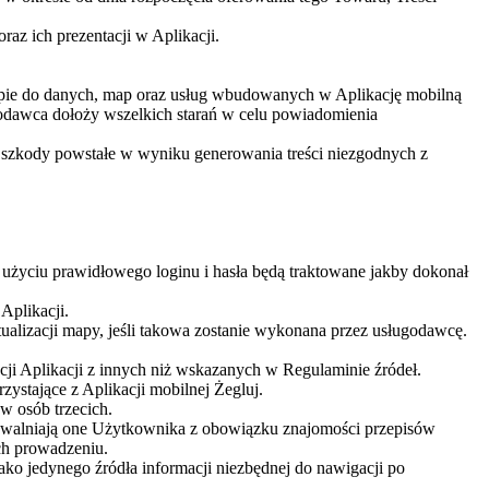
az ich prezentacji w Aplikacji.
ie do danych, map oraz usług wbudowanych w Aplikację mobilną
godawca dołoży wszelkich starań w celu powiadomienia
z szkody powstałe w wyniku generowania treści niezgodnych z
 użyciu prawidłowego loginu i hasła będą traktowane jakby dokonał
plikacji.
alizacji mapy, jeśli takowa zostanie wykonana przez usługodawcę.
cji Aplikacji z innych niż wskazanych w Regulaminie źródeł.
ystające z Aplikacji mobilnej Żegluj.
w osób trzecich.
ie zwalniają one Użytkownika z obowiązku znajomości przepisów
ch prowadzeniu.
o jedynego źródła informacji niezbędnej do nawigacji po