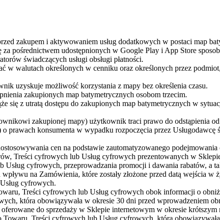
przed zakupem i aktywowaniem usług dodatkowych w postaci map bat
ę za pośrednictwem udostępnionych w Google Play i App Store sposobó
atorów świadczących usługi obsługi płatności.
 w walutach określonych w cenniku oraz określonych przez podmiot, 
wnik uzyskuje możliwość korzystania z mapy bez określenia czasu.
ępnienia zakupionych map batymetrycznych osobom trzecim.
e się z utratą dostępu do zakupionych map batymetrycznych w sytuacj
ownikowi zakupionej mapy) użytkownik traci prawo do odstąpienia o
27) o prawach konsumenta w wypadku rozpoczęcia przez Usługodawcę 
dostosowywania cen na podstawie zautomatyzowanego podejmowania d
rów, Treści cyfrowych lub Usług cyfrowych prezentowanych w Sklep
 Usług cyfrowych, przeprowadzania promocji i dawania rabatów, a t
wpływu na Zamówienia, które zostały złożone przed datą wejścia w ży
b Usług cyfrowych.
aru, Treści cyfrowych lub Usług cyfrowych obok informacji o obniżo
owych, która obowiązywała w okresie 30 dni przed wprowadzeniem obn
ą oferowane do sprzedaży w Sklepie internetowym w okresie krótszym 
go Towaru, Treści cyfrowych lub Usług cyfrowych, która obowiązywała 