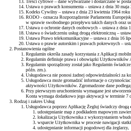
Treści cyfrowe – dane wytwarzane i dostarczane w posta
Ustawa o prawach konsumenta – ustawa z dnia 30 maja 2
Kodeks Cywilny – ustawa z dnia 23 kwietnia 1964 roku (
RODO - oznacza Rozporządzenie Parlamentu Europejskie
w sprawie swobodnego przepływu takich danych oraz u
Ustawa o ochronie danych osobowych – ustawa z dnia 10
Ustawa o świadczeniu usług drogą elektroniczną – ustaw
Ustawa Prawo telekomunikacyjne – ustawa z dnia 16 lip
Ustawa o prawie autorskim i prawach pokrewnych – ustawa
Postanowienia ogólne
Regulamin określa zasady korzystania z Aplikacji mobil
Regulamin definiuje prawa i obowiązki Użytkowników A
Regulamin sporządzony został jako Regulamin świadczenia
późn. zm.).
Usługodawca nie ponosi żadnej odpowiedzialności za ko
Usługodawca może gromadzić informacje o czynnościach 
aktywności Użytkowników. Zgromadzone dane podlegają 
Przy pierwszym uruchomieniu wymagane jest utworzenie
Konta wymaga dodatkowo jego aktywacji w terminie 7 dn
Rodzaj i zakres Usług
Usługodawca poprzez Aplikację Żegluj świadczy drogą e
udostępnianie map z podkładem mapowym zawiera
lokalizacja Użytkownika z wykorzystaniem wbu
wsparcie Użytkownika w procesie nawigacji stat
udostępnianie informacji pogodowej dla żeglarzy,