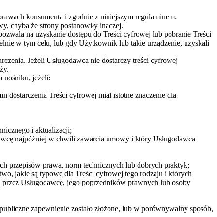
rawach konsumenta i zgodnie z niniejszym regulaminem.
, chyba że strony postanowiły inaczej.
pozwala na uzyskanie dostępu do Treści cyfrowej lub pobranie Treści
nie w tym celu, lub gdy Użytkownik lub takie urządzenie, uzyskali
czenia. Jeżeli Usługodawca nie dostarczy treści cyfrowej
ży.
nośniku, jeżeli:
dostarczenia Treści cyfrowej miał istotne znaczenie dla
nicznego i aktualizacji;
awcę najpóźniej w chwili zawarcia umowy i który Usługodawca
ych przepisów prawa, norm technicznych lub dobrych praktyk;
wo, jakie są typowe dla Treści cyfrowej tego rodzaju i których
ne przez Usługodawcę, jego poprzedników prawnych lub osoby
publiczne zapewnienie zostało złożone, lub w porównywalny sposób,