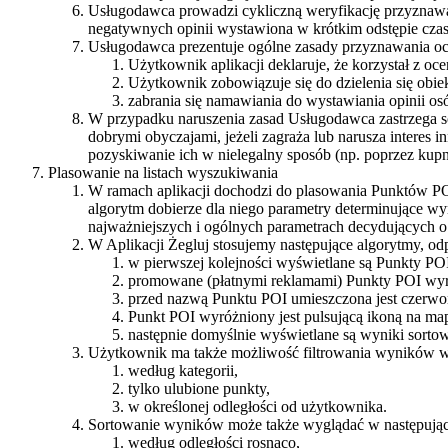
Usługodawca prowadzi cykliczną weryfikację przyznawan
negatywnych opinii wystawiona w krótkim odstępie cza
Usługodawca prezentuje ogólne zasady przyznawania ocen
Użytkownik aplikacji deklaruje, że korzystał z oce
Użytkownik zobowiązuje się do dzielenia się obie
zabrania się namawiania do wystawiania opinii osó
W przypadku naruszenia zasad Usługodawca zastrzega sob
dobrymi obyczajami, jeżeli zagraża lub narusza interes 
pozyskiwanie ich w nielegalny sposób (np. poprzez kupno
Plasowanie na listach wyszukiwania
W ramach aplikacji dochodzi do plasowania Punktów PO
algorytm dobierze dla niego parametry determinujące wy
najważniejszych i ogólnych parametrach decydujących 
W Aplikacji Żegluj stosujemy następujące algorytmy, o
w pierwszej kolejności wyświetlane są Punkty POI,
promowane (płatnymi reklamami) Punkty POI wyró
przed nazwą Punktu POI umieszczona jest czerwon
Punkt POI wyróżniony jest pulsującą ikoną na map
następnie domyślnie wyświetlane są wyniki sortowa
Użytkownik ma także możliwość filtrowania wyników w
według kategorii,
tylko ulubione punkty,
w określonej odległości od użytkownika.
Sortowanie wyników może także wyglądać w następując
według odległości rosnąco,