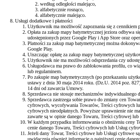
według odległości malejąco,
alfabetycznie rosnąco,
alfabetycznie malejąco.
Usługi dodatkowe i płatności
Użytkownik ma możliwość zapoznania się z cennikiem 
Opłata za zakup mapy batymetrycznej jeziora odbywa si
udostępnionych przez Google Play i App Store oraz oper
Platności za zakup map batymetrycznej można dokonywać
Google Play.
Uiszczając opłatę za zakup mapy batymetrycznej użytko
Użytkownik nie ma możliwości odsprzedania czy udost
Usługodawca ma prawo do zablokowania profilu, co wiąż
lub regulaminem.
Po zakupie map batymetrycznych (po przekazaniu użytk
ustawy z dnia 30 maja 2014 roku. (Dz.U. 2014 poz. 8
14 dni od zawarcia Umowy.
Sprzedawca nie stosuje mechanizmów indywidualnego 
Sprzedawca zastrzega sobie prawo do zmiany cen Towa
cyfrowych, wycofywania Towarów, Treści cyfrowych lub
cyfrowych nieodpłatnych. Powyższe uprawnienie nie ma 
zawarte są w opisie danego Towaru, Treści cyfrowej lu
W każdym przypadku informowania o obniżeniu ceny Tow
cenie danego Towaru, Treści cyfrowych lub Usług cyfr
Jeżeli dany Towar, Treści cyfrowe lub Usługi cyfrowe s
uwidacznia również informację o najniższej cenie dane