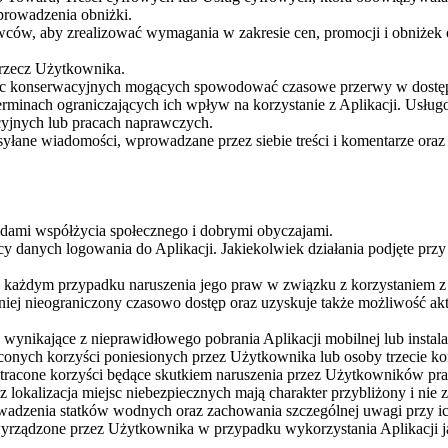
prowadzenia obniżki.
ców, aby zrealizować wymagania w zakresie cen, promocji i obniżek or
 rzecz Użytkownika.
rac konserwacyjnych mogących spowodować czasowe przerwy w dostęp
rminach ograniczających ich wpływ na korzystanie z Aplikacji. Usłu
jnych lub pracach naprawczych.
yłane wiadomości, wprowadzane przez siebie treści i komentarze ora
adami współżycia społecznego i dobrymi obyczajami.
 danych logowania do Aplikacji. Jakiekolwiek działania podjęte przy
żdym przypadku naruszenia jego praw w związku z korzystaniem z A
ej nieograniczony czasowo dostęp oraz uzyskuje także możliwość aktu
ynikające z nieprawidłowego pobrania Aplikacji mobilnej lub instala
conych korzyści poniesionych przez Użytkownika lub osoby trzecie korz
tracone korzyści będące skutkiem naruszenia przez Użytkowników pra
z lokalizacja miejsc niebezpiecznych mają charakter przybliżony i n
owadzenia statków wodnych oraz zachowania szczególnej uwagi przy i
rządzone przez Użytkownika w przypadku wykorzystania Aplikacji jak