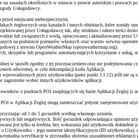
ie na zasadach określonych w ustawie o prawie autorskim i prawach p
j zgody Usługodawcy.
a przed miejscami niebezpiecznymi,
zlakach żeglownych oraz kanałach i innych obiektach, które zostały o
ojektowanej przez Usługodawcę tak, aby struktura i zakres treści do
odzie lub związanych z wodą, opracowanej i aktualizowanej przez U
anych na podstawie pomiarów własnych oraz warstw serwisu openstre
godowej z serwisu OpenWeatherMap (openweathermap.org).
ch, skryptów lub programów automatyzujących korzystanie z usług, m
lnej w sposób zgodny z jej przeznaczeniem oraz nie podejmowania czy
ynierii odwrotnej, w celu dekompilacji kodu Aplikacji.
prowadzonych przez użytkownika (patrz punkt 3.1.12) jeśli nie są on
ne zagrożenie wobec innych użytkowników aplikacji.
wników o punktach POI znajdujących się bazie Aplikacji Żegluj (z ang.
POI w Aplikacji Żegluj mogą zamieszczać jedynie zarejestrowani użytk
przyznając od 1 do 5 gwiazdek według własnego uznania.
tywnych lub negatywnych. Ilość gwiazdek odpowiadająca opiniom użyt
ana jest tylko ta średnia, bez wskazania jaki użytkownik dokładnie p
o Użytkowniku – jego numerze identyfikacyjnym (ID użytkownika), ad
ewentualną weryfikację w przypadku złożenia uzasadnionej reklamacji 