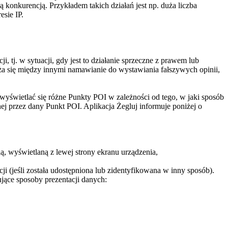
onkurencją. Przykładem takich działań jest np. duża liczba
sie IP.
tj. w sytuacji, gdy jest to działanie sprzeczne z prawem lub
waża się między innymi namawianie do wystawiania fałszywych opinii,
świetlać się różne Punkty POI w zależności od tego, w jaki sposób
ej przez dany Punkt POI. Aplikacja Żegluj informuje poniżej o
 wyświetlaną z lewej strony ekranu urządzenia,
ji (jeśli została udostępniona lub zidentyfikowana w inny sposób).
ące sposoby prezentacji danych: