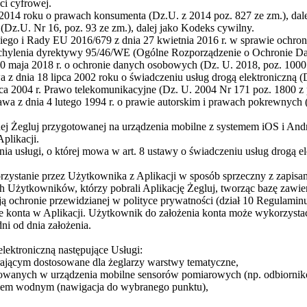
ci cyfrowej.
014 roku o prawach konsumenta (Dz.U. z 2014 poz. 827 ze zm.), dale
Dz.U. Nr 16, poz. 93 ze zm.), dalej jako Kodeks cywilny.
go i Rady EU 2016/679 z dnia 27 kwietnia 2016 r. w sprawie ochro
chylenia dyrektywy 95/46/WE (Ogólne Rozporządzenie o Ochronie Da
 maja 2018 r. o ochronie danych osobowych (Dz. U. 2018, poz. 1000 
a z dnia 18 lipca 2002 roku o świadczeniu usług drogą elektroniczną 
ca 2004 r. Prawo telekomunikacyjne (Dz. U. 2004 Nr 171 poz. 1800 z 
 z dnia 4 lutego 1994 r. o prawie autorskim i prawach pokrewnych (t.j
nej Żegluj przygotowanej na urządzenia mobilne z systemem iOS i And
plikacji.
 usługi, o której mowa w art. 8 ustawy o świadczeniu usług drogą ele
rzystanie przez Użytkownika z Aplikacji w sposób sprzeczny z zapisa
Użytkowników, którzy pobrali Aplikację Żegluj, tworząc bazę zawiera
ochronie przewidzianej w polityce prywatności (dział 10 Regulaminu
 konta w Aplikacji. Użytkownik do założenia konta może wykorzystać
i od dnia założenia.
lektroniczną następujące Usługi:
jącym dostosowane dla żeglarzy warstwy tematyczne,
dowanych w urządzenia mobilne sensorów pomiarowych (np. odbiorn
kiem wodnym (nawigacja do wybranego punktu),